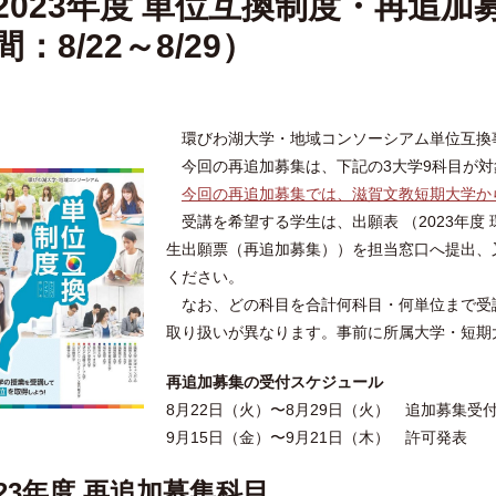
2023年度 単位互換制度・再追
間：8/22～8/29）
環びわ湖大学・地域コンソーシアム単位互換
今回の再追加募集は、下記の3大学9科目が対
今回の再追加募集では、滋賀文教短期大学か
受講を希望する学生は、出願表 （2023年度
生出願票（再追加募集））を担当窓口へ提出、
ください。
なお、どの科目を合計何科目・何単位まで受
取り扱いが異なります。事前に所属大学・短期
再追加募集の受付スケジュール
8月22日（火）〜8月29日（火） 追加募集受
9月15日（金）〜9月21日（木） 許可発表
023年度 再追加募集科目