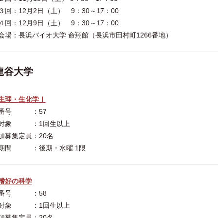
回：12月2日（土） 9：30～17：00
回：12月9日（土） 9：30～17：00
：長浜バイオ大学 命翔館（長浜市田村町1266番地）
龍谷大学
生理・生化学Ⅰ
番号 ：57
対象 ：1回生以上
加募集定員：20名
期間 ：後期・水曜 1限
嗜好の科学
番号 ：58
対象 ：1回生以上
加募集定員：20名