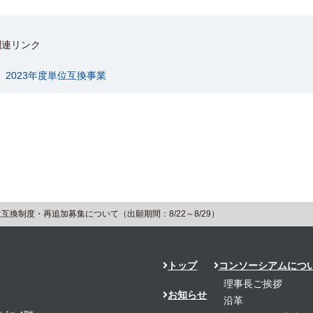
関連リンク
2023年度単位互換事業
単位互換制度・再追加募集について（出願期間：8/22～8/29）
トップ
コンソーシアムにつ
理事長ご挨拶
お知らせ
沿革