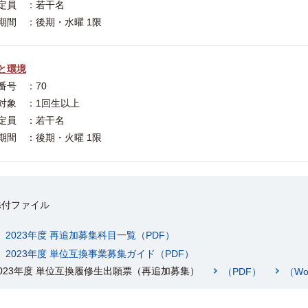
定員 ：若干名
期間 ：後期・水曜 1限
と環境
番号 ：70
対象 ：1回生以上
定員 ：若干名
期間 ：後期・火曜 1限
添付ファイル
2023年度 再追加募集科目一覧（PDF）
2023年度 単位互換事業募集ガイド（PDF）
2023年度 単位互換履修生出願票（再追加募集）
（PDF）
（Wo