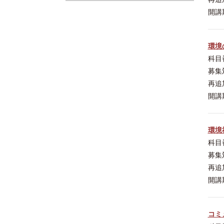
開講
環境
科目
募集
再追
開講
環境
科目
募集
再追
開講
コミ