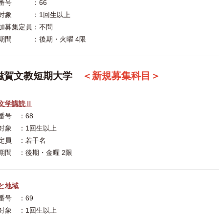
番号 ：66
対象 ：1回生以上
加募集定員：不問
期間 ：後期・火曜 4限
滋賀文教短期大学
＜新規募集科目＞
文学講読Ⅱ
番号 ：68
対象 ：1回生以上
定員 ：若干名
期間 ：後期・金曜 2限
と地域
番号 ：69
対象 ：1回生以上