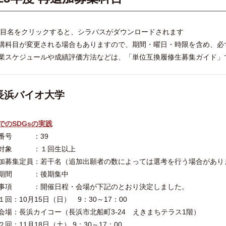
科目名をクリックすると、シラバスがダウンロードされます
講科目が変更される場合もありますので、期間・曜日・時限を含め、必
業スケジュールや成績評価方法などは、「単位互換履修生募集ガイド」
長浜バイオ大学
でのSDGsの実践
番号 ：39
集対象 ：１回生以上
加募集定員：若干名（追加出願者の数によっては選考を行う場合があり
講期間 ：後期集中
事項 ：開催日程・会場が下記のとおり決定しました。
回：10月15日（日） 9：30～17：00
：長浜カイコー（長浜市北船町3-24 えきまちテラス1階）
回：11月18日（土） 9：30～17：00