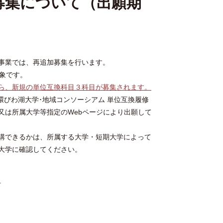
加募集について（出願期
事業では、再追加募集を行います。
象です。
ら、新規の単位互換科目３科目が募集されます。
 環びわ湖大学･地域コンソーシアム 単位互換履修
又は所属大学等指定のWebページにより出願して
講できるかは、所属する大学・短期大学によって
大学に確認してください。
付