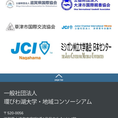
〒520-0056