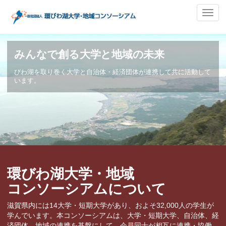
ナ
ビ
ゲ
ー
みんなで創る大学と地域の未来
シ
ョ
びわ湖を取り巻く大学と自治体・経済団体が連携して共に活動して
ン
います。
の
切
替
環びわ湖大学・地域
コンソーシアムについて
滋賀県内には14大学・短期大学があり、およそ32,000人の学生が
学んでいます。本コンソーシアムは、大学・短期大学、自治体、経
済団体、地域の連携を基盤にして、会員同士が相互に連携・協働