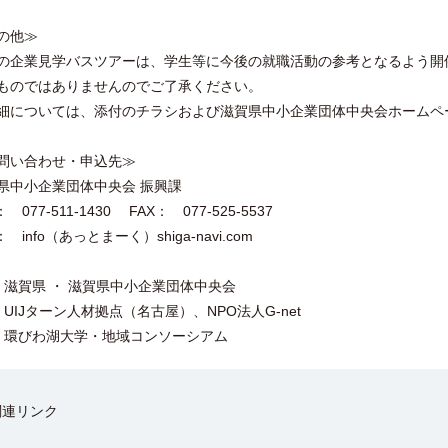
の他≫
企業見学バスツアーは、学生等に今後の就職活動の参考となるよう開
ものではありませんのでご了承ください。
については、添付のチラシおよび滋賀県中小企業団体中央会ホームペ
問い合わせ・申込先≫
県中小企業団体中央会 振興課
： 077-511-1430 FAX： 077-525-5537
l： info（あっとまーく）shiga-navi.com
/ 滋賀県 ・ 滋賀県中小企業団体中央会
/ UIJターン人材拠点（名古屋）、NPO法人G-net
/ 環びわ湖大学・地域コンソーシアム
関連リンク