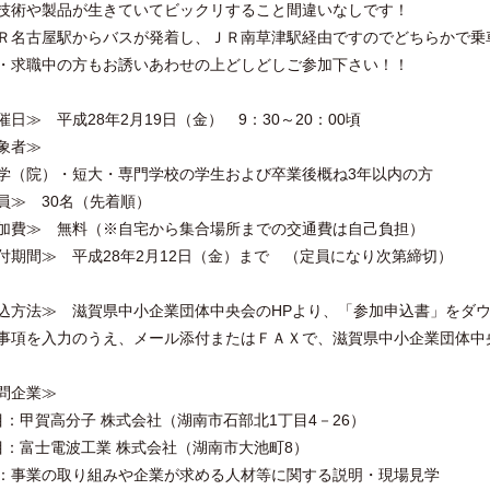
技術や製品が生きていてビックリすること間違いなしです！
名古屋駅からバスが発着し、ＪＲ南草津駅経由ですのでどちらかで乗
・求職中の方もお誘いあわせの上どしどしご参加下さい！！
催日≫ 平成28年2月19日（金） 9：30～20：00頃
象者≫
（院）・短大・専門学校の学生および卒業後概ね3年以内の方
員≫ 30名（先着順）
加費≫ 無料（※自宅から集合場所までの交通費は自己負担）
付期間≫ 平成28年2月12日（金）まで （定員になり次第締切）
込方法≫ 滋賀県中小企業団体中央会のHPより、「参加申込書」をダ
事項を入力のうえ、メール添付またはＦＡＸで、滋賀県中小企業団体中
問企業≫
目：甲賀高分子 株式会社（湖南市石部北1丁目4－26）
目：富士電波工業 株式会社（湖南市大池町8）
：事業の取り組みや企業が求める人材等に関する説明・現場見学