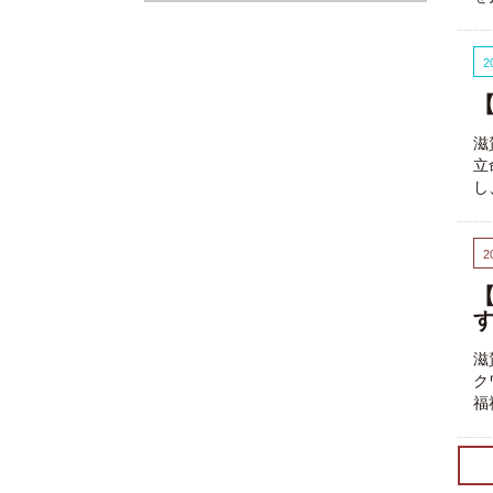
2
滋
立
し
2
滋
ク
福