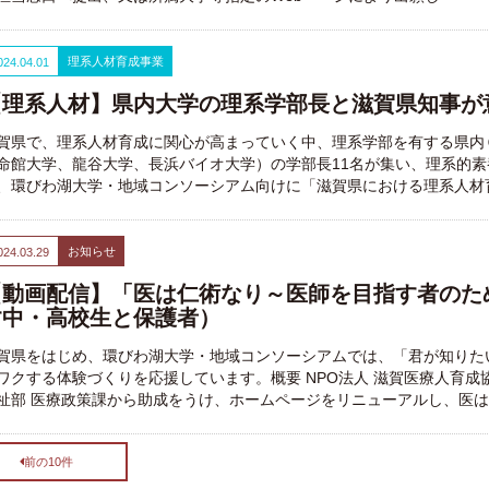
理系人材育成事業
024.04.01
【理系人材】県内大学の理系学部長と滋賀県知事が
賀県で、理系人材育成に関心が高まっていく中、理系学部を有する県内
命館大学、龍谷大学、長浜バイオ大学）の学部長11名が集い、理系的
、環びわ湖大学・地域コンソーシアム向けに「滋賀県における理系人材
お知らせ
024.03.29
【動画配信】「医は仁術なり～医師を目指す者のた
す中・高校生と保護者）
賀県をはじめ、環びわ湖大学・地域コンソーシアムでは、「君が知りた
ワクする体験づくりを応援しています。概要 NPO法人 滋賀医療人育
祉部 医療政策課から助成をうけ、ホームページをリニューアルし、医
前の10件