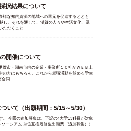
の採択結果について
多様な知的資源の地域への還元を促進するととも
貢献し、それを通して、滋賀の人々や生活文化、風
いただくこと
）の開催について
催甲賀市・湖南市内の企業・事業所１０社がＷＥＢ上
中の方はもちろん、これから就職活動を始める学生
市合同
いて（出願期間：5/15～5/30）
。 今回の追加募集は、下記の4大学13科目が対象
コンソーシアム 単位互換履修生出願票（追加募集））