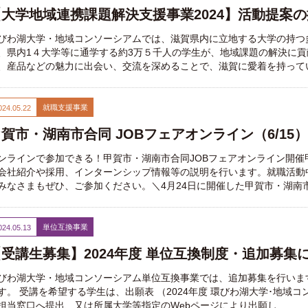
【大学地域連携課題解決支援事業2024】活動提案
びわ湖大学・地域コンソーシアムでは、滋賀県内に立地する大学の持つ
、県内1４大学等に通学する約3万５千人の学生が、地域課題の解決に
、産品などの魅力に出会い、交流を深めることで、滋賀に愛着を持って
就職支援事業
024.05.22
賀市・湖南市合同 JOBフェアオンライン（6/15
ンラインで参加できる！甲賀市・湖南市合同JOBフェアオンライン開
会社紹介や採用、インターンシップ情報等の説明を行います。就職活動
みなさまもぜひ、ご参加ください。＼4月24日に開催した甲賀市・湖南
単位互換事業
024.05.13
受講生募集】2024年度 単位互換制度・追加募集につ
びわ湖大学・地域コンソーシアム単位互換事業では、追加募集を行います
す。 受講を希望する学生は、出願表 （2024年度 環びわ湖大学･地域
担当窓口へ提出、又は所属大学等指定のWebページにより出願し