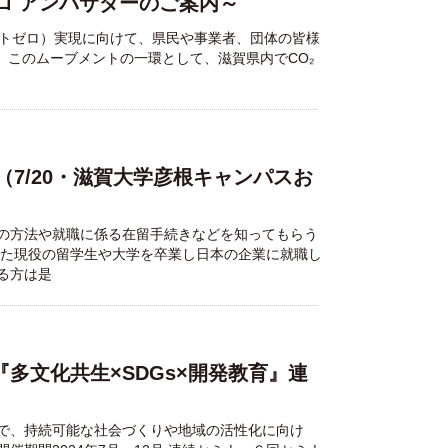
ロ アンバサダーのご案内～
ットゼロ）実現に向けて、県民や事業者、団体の皆様
。このムーブメントの一環として、滋賀県内でCO₂
7/20・滋賀大学彦根キャンパスお
の方法や就職に係る在留手続きなどを知ってもらう
えた現役の留学生や大学を卒業し日本の企業に就職し
る方は是
『多文化共生×SDGs×開発教育』連
で、持続可能な社会づくりや地域の活性化に向け