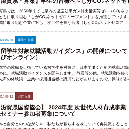
【滋賀県・募集】学生の皆様へ～しがCO₂ネットゼ
賀県では、2050年までに県内の温室効果ガス排出量実質ゼロ（CO₂ネ
ともに取り組む「しがCO₂ネットゼロムーブメント」を推進しています
減に取り組む企業に対し、次世代を担う若者（しがCO₂ネットゼロア
留学生事業
024.06.20
「留学生対象就職活動ガイダンス」の開催について（
よびオンライン）
本での就職を目指している留学生を対象に、日本で働くための就職活動
めに、就職活動ガイダンスを開催します。 教員等の他、就職活動を終
先輩の体験談、企業の採用担当者の講演などがありますので、興味があ
お知らせ
024.06.12
滋賀県国際協会】 2024年度 次世代人材育成事業
続セミナー参加者募集について
界と自分とのつながりや、私たちが暮らす地域について再認識すること