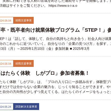
、実際に行動できる人材の育成をめざした連続セミナーを開催します。開催
詳細はサイトをご覧ください。 https://www.s-i-a.o
就職支援事業
024.06.04
新卒・既卒者向け就業体験プログラム「STEP！」
TEP！は「話して、体験して、自分の気持ちと向き合う」社会人向け就
分のこれからに近づいていく。自分なりの「企業の見つけ方」を探す、ス
月3日（月）～2025年1月10日（金）参加対象 ■ 2025年3月
就職支援事業
024.06.04
「はたらく体験 しがプロ」参加者募集！
たらく体験「しがプロ」は、「プロの入り口に一歩踏み出す」体験型プ
すだけでは分からない企業の魅力を、じっくり知ることができます。や
と自分の方向性が少しずつ見えてくる。はたらくのイメージをちょっと
課題解決支援事業
024.05.24