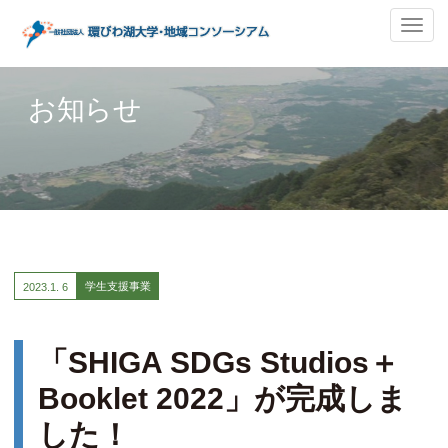
ナ
ビ
ゲ
ー
お知らせ
シ
ョ
ン
の
切
替
学生支援事業
2023.
1. 6
「SHIGA SDGs Studios＋
Booklet 2022」が完成しま
した！