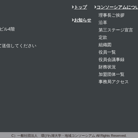
トップ
コンソーシアムにつ
理事長ご挨拶
お知らせ
沿革
ビル4階
第三ステージ宣言
定款
組織図
置き換えて送信してください
役員一覧
役員会議事録
財務状況
加盟団体一覧
事務局アクセス
C）一般社団法人 環びわ湖大学・地域コンソーシアム
All Rights Reserved.