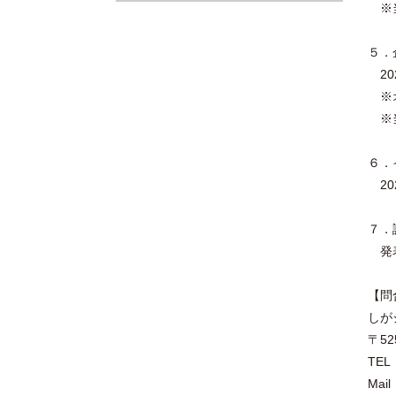
※当
５．
202
※オ
※当
６．
20
７．
発表
【問
しが
〒5
TEL：
Mail