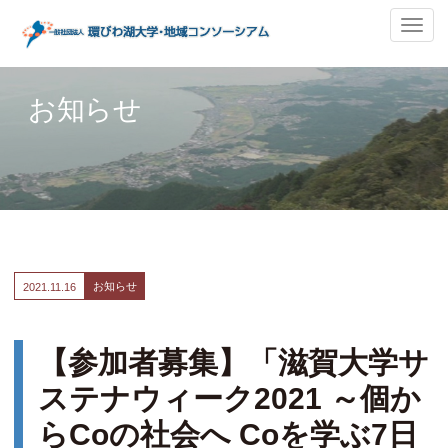
ナ
ビ
ゲ
ー
お知らせ
シ
ョ
ン
の
切
替
お知らせ
2021.
11.16
【参加者募集】「滋賀大学サ
ステナウィーク2021 ～個か
らCoの社会へ Coを学ぶ7日