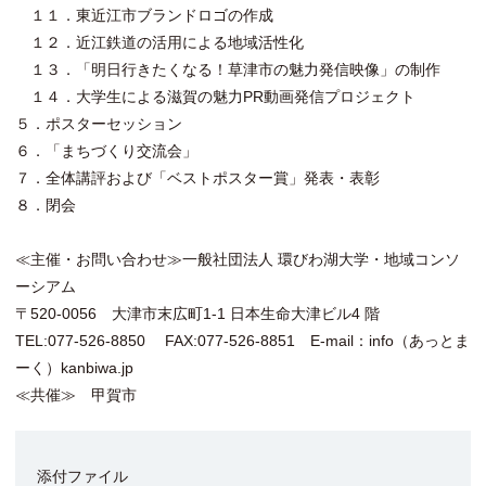
１１．東近江市ブランドロゴの作成
１２．近江鉄道の活用による地域活性化
１３．「明日行きたくなる！草津市の魅力発信映像」の制作
１４．大学生による滋賀の魅力PR動画発信プロジェクト
５．ポスターセッション
６．「まちづくり交流会」
７．全体講評および「ベストポスター賞」発表・表彰
８．閉会
≪主催・お問い合わせ≫一般社団法人 環びわ湖大学・地域コンソ
ーシアム
〒520-0056 大津市末広町1-1 日本生命大津ビル4 階
TEL:077-526-8850 FAX:077-526-8851 E-mail：info（あっとま
ーく）kanbiwa.jp
≪共催≫ 甲賀市
添付ファイル