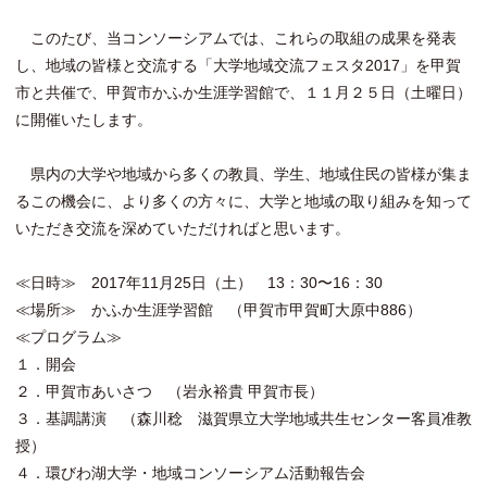
このたび、当コンソーシアムでは、これらの取組の成果を発表
し、地域の皆様と交流する「大学地域交流フェスタ2017」を甲賀
市と共催で、甲賀市かふか生涯学習館で、１１月２５日（土曜日）
に開催いたします。
県内の大学や地域から多くの教員、学生、地域住民の皆様が集ま
るこの機会に、より多くの方々に、大学と地域の取り組みを知って
いただき交流を深めていただければと思います。
≪日時≫ 2017年11月25日（土） 13：30〜16：30
≪場所≫ かふか生涯学習館 （甲賀市甲賀町大原中886）
≪プログラム≫
１．開会
２．甲賀市あいさつ （岩永裕貴 甲賀市長）
３．基調講演 （森川稔 滋賀県立大学地域共生センター客員准教
授）
４．環びわ湖大学・地域コンソーシアム活動報告会