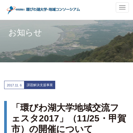
ナ
ビ
ゲ
ー
お知らせ
シ
ョ
ン
の
切
替
課題解決支援事業
2017.
11. 6
「環びわ湖大学地域交流フ
ェスタ2017」（11/25・甲賀
市）の開催について