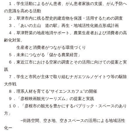
１．学生活動によるがん患者、がん患者家族の支援、がん予防へ
の意識を高める活動
２．草津市内に残る歴史的建造物を保護・活用するための調査
３．「あいの土山 道の駅」再生・地域活性化拠点形成計画
４．草津野菜の地産地消サポート、農業生産者および消費者の高
齢化対策、
生産者と消費者がつながる環境づくり
５．未来につながる「儲かる農業経営」
６．東近江市における空家の調査とその活用に向けての提案と実
践
７．学生と市民が主体で取り組むナガエツルノゲイトウ等の駆除
大作戦
８．理系人材を育てる“サイエンスカフェ”の開催
９．「彦根映画観光ツーリズム」の提案と実践
１０．「彦根市の観光を豊かにするパブリック・スペースのあり
方」
−街路空間、空き地、空きスペースの活用による地域活性
化ー