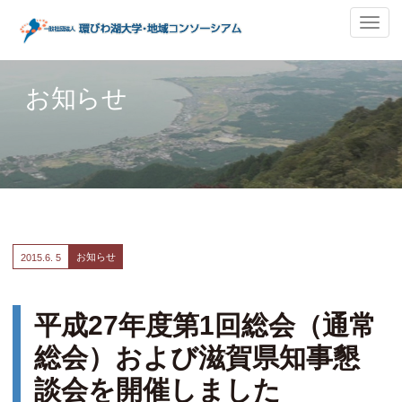
ナ
ビ
ゲ
ー
お知らせ
シ
ョ
ン
の
切
替
お知らせ
2015.
6. 5
平成27年度第1回総会（通常
総会）および滋賀県知事懇
談会を開催しました