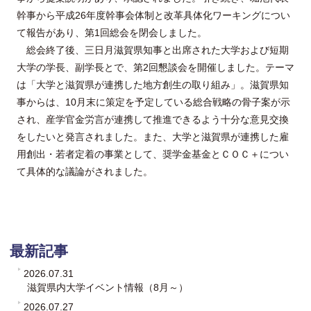
幹事から平成26年度幹事会体制と改革具体化ワーキングについ
て報告があり、第1回総会を閉会しました。
総会終了後、三日月滋賀県知事と出席された大学および短期
大学の学長、副学長とで、第2回懇談会を開催しました。テーマ
は「大学と滋賀県が連携した地方創生の取り組み」。滋賀県知
事からは、10月末に策定を予定している総合戦略の骨子案が示
され、産学官金労言が連携して推進できるよう十分な意見交換
をしたいと発言されました。また、大学と滋賀県が連携した雇
用創出・若者定着の事業として、奨学金基金とＣＯＣ＋につい
て具体的な議論がされました。
最新記事
2026.07.31
滋賀県内大学イベント情報（8月～）
2026.07.27