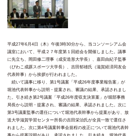
平成27年6月4日（木）午後3時30分から、当コンソーシアム会
議室において、平成２７年度第１回総会を開催しました。議事
に先立ち、岡田修二理事（成安造形大学長）、嘉田由紀子監事
（びわこ成蹊スポーツ大学長）、吉田郁雄氏（滋賀経済同友会
代表幹事）から挨拶が行われました。
続いて議事に移り、第1号議案「平成26年度事業報告案」が
堀池代表幹事から説明・提案され、審議の結果、承認されまし
た。引き続き第2号議案「平成26年度収支決算案」が堀部事務
局長から説明・提案され、審議の結果、承認されました。次に
第3号議案監事の選任について堀池代表幹事から提案があり、放
送大学滋賀学習センター所長の吉田栄治氏が全員一致で選任さ
れました。次に第4号議案幹事会規程の改正について堀池代表幹
事から提案説明があり、承認されました。引き続き、堀池代表