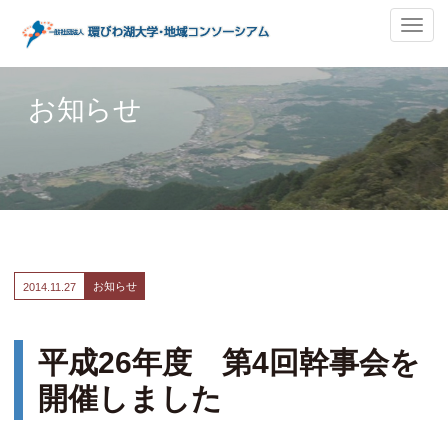
ナ
ビ
ゲ
ー
お知らせ
シ
ョ
ン
の
切
替
お知らせ
2014.
11.27
平成26年度 第4回幹事会を
開催しました