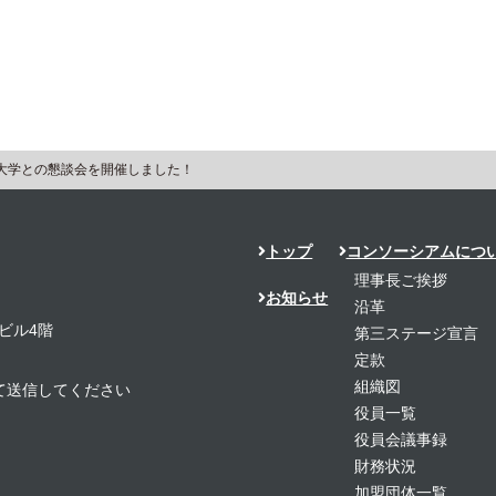
大学との懇談会を開催しました！
トップ
コンソーシアムにつ
理事長ご挨拶
お知らせ
沿革
ビル4階
第三ステージ宣言
定款
組織図
置き換えて送信してください
役員一覧
役員会議事録
財務状況
加盟団体一覧