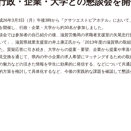
行政・企業・大学との懇談会を開
成26年3月3日（月）午後3時から『クサツエストピアホテル』において
を開催し、行政・企業・大学から約30名が参加しました。
会では参加者の自己紹介の後、滋賀労働局の求職者支援室の矢尾忠行氏
いて」、滋賀県就業支援室の井上康正氏から「2013年度の滋賀県の取
た。質疑応答に引き続き、大学からの提案・要望、企業から提案や率直
交換を通じて、県内の中小企業の求人希望にマッチングするための取
の魅力などの活きた情報を学生に効果的に発信する、などについて共通
的方策を検討して具体化するなど、今後の実践的な課題を確認して懇談