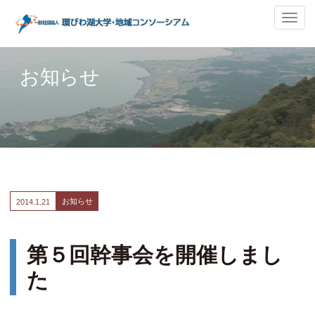
ナ
ビ
ゲ
ー
お知らせ
シ
ョ
ン
の
切
替
お知らせ
2014.
1.21
第５回幹事会を開催しまし
た