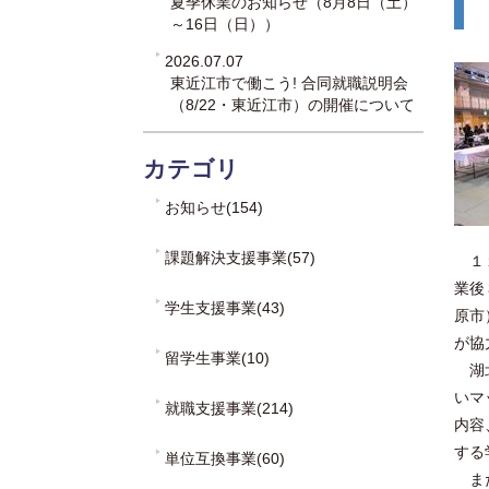
夏季休業のお知らせ（8月8日（土）
～16日（日））
2026.07.07
東近江市で働こう! 合同就職説明会
（8/22・東近江市）の開催について
カテゴリ
お知らせ(154)
課題解決支援事業(57)
１
業後
学生支援事業(43)
原市
が協
留学生事業(10)
湖北
いマ
就職支援事業(214)
内容
する
単位互換事業(60)
また