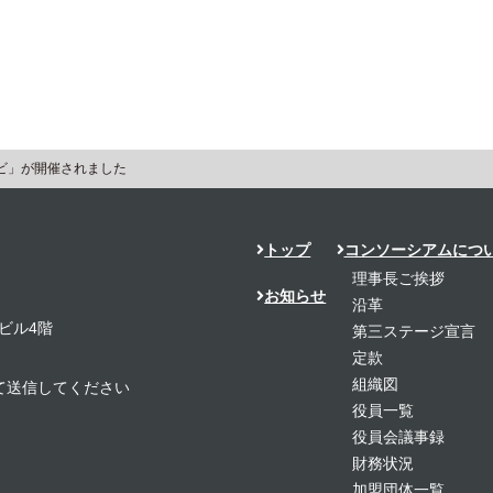
ビ」が開催されました
トップ
コンソーシアムにつ
理事長ご挨拶
お知らせ
沿革
ビル4階
第三ステージ宣言
定款
組織図
置き換えて送信してください
役員一覧
役員会議事録
財務状況
加盟団体一覧