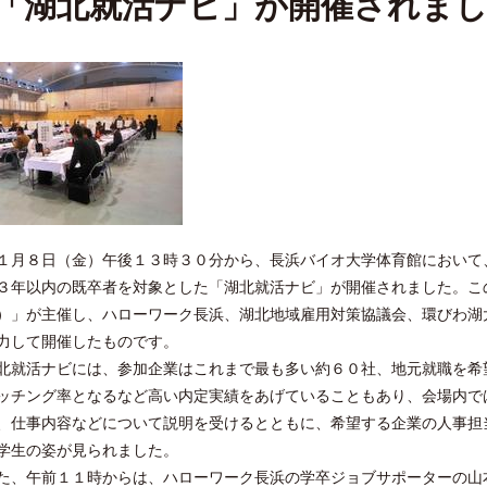
「湖北就活ナビ」が開催されま
１月８日（金）午後１３時３０分から、長浜バイオ大学体育館において
３年以内の既卒者を対象とした「湖北就活ナビ」が開催されました。こ
）」が主催し、ハローワーク長浜、湖北地域雇用対策協議会、環びわ湖
力して開催したものです。
就活ナビには、参加企業はこれまで最も多い約６０社、地元就職を希望
ッチング率となるなど高い内定実績をあげていることもあり、会場内で
、仕事内容などについて説明を受けるとともに、希望する企業の人事担
学生の姿が見られました。
、午前１１時からは、ハローワーク長浜の学卒ジョブサポーターの山