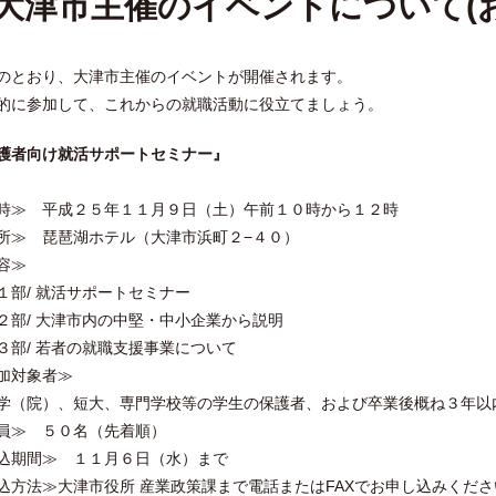
大津市主催のイベントについて(
のとおり、大津市主催のイベントが開催されます。
的に参加して、これからの就職活動に役立てましょう。
護者向け就活サポートセミナー』
時≫ 平成２５年１１月９日（土）午前１０時から１２時
所≫ 琵琶湖ホテル（大津市浜町２−４０）
容≫
部/ 就活サポートセミナー
部/ 大津市内の中堅・中小企業から説明
部/ 若者の就職支援事業について
加対象者≫
（院）、短大、専門学校等の学生の保護者、および卒業後概ね３年以
員≫ ５０名（先着順）
込期間≫ １１月６日（水）まで
込方法≫大津市役所 産業政策課まで電話またはFAXでお申し込みくだ