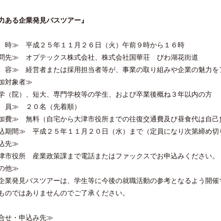
力ある企業発見バスツアー』
 時≫ 平成２５年１１月２６日（火）午前９時から１６時
問先≫ オプテックス株式会社、株式会社国華荘 びわ湖花街道
 容≫ 経営者または採用担当者等が、事業の取り組みや企業の魅力を
加対象者≫
（院）、短大、専門学校等の学生、および卒業後概ね３年以内の方
 員≫ ２０名（先着順）
加費≫ 無料（自宅から大津市役所までの往復交通費及び昼食代は自己
込期間≫ 平成２５年１１月２０日（水）まで（定員になり次第締め切
込先≫
市役所 産業政策課まで電話またはファックスでお申込みください。
の他≫
企業発見バスツアーは、学生等に今後の就職活動の参考となるよう開催
ものではありませんのでご了承ください。
合せ・申込み先≫