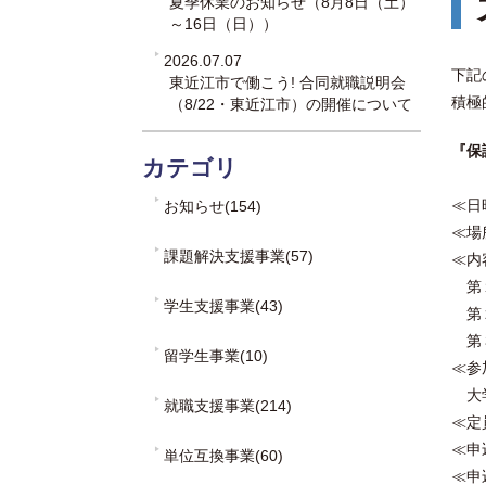
夏季休業のお知らせ（8月8日（土）
～16日（日））
2026.07.07
下記
東近江市で働こう! 合同就職説明会
積極
（8/22・東近江市）の開催について
『保
カテゴリ
≪日
お知らせ(154)
≪場
課題解決支援事業(57)
≪内
第１
学生支援事業(43)
第２
第３
留学生事業(10)
≪参
大学
就職支援事業(214)
≪定
≪申
単位互換事業(60)
≪申