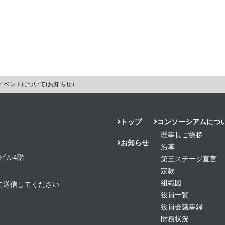
イベントについて(お知らせ）
トップ
コンソーシアムにつ
理事長ご挨拶
お知らせ
沿革
ビル4階
第三ステージ宣言
定款
組織図
置き換えて送信してください
役員一覧
役員会議事録
財務状況