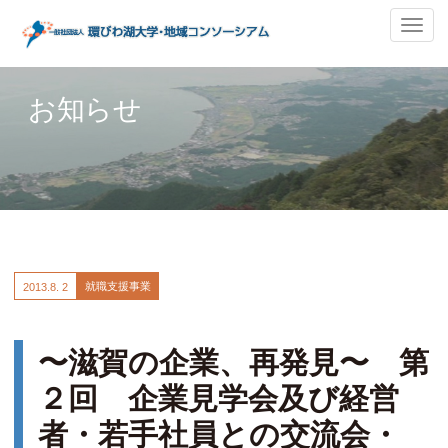
ナ
ビ
ゲ
ー
お知らせ
シ
ョ
ン
の
切
替
就職支援事業
2013.
8. 2
〜滋賀の企業、再発見〜 第
２回 企業見学会及び経営
者・若手社員との交流会・