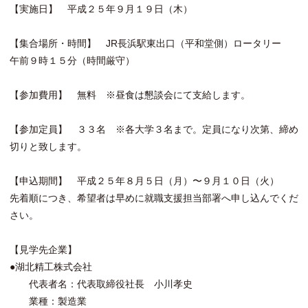
【実施日】 平成２５年９月１９日（木）
【集合場所・時間】 JR長浜駅東出口（平和堂側）ロータリー
午前９時１５分（時間厳守）
【参加費用】 無料 ※昼食は懇談会にて支給します。
【参加定員】 ３３名 ※各大学３名まで。定員になり次第、締め
切りと致します。
【申込期間】 平成２５年８月５日（月）〜９月１０日（火）
先着順につき、希望者は早めに就職支援担当部署へ申し込んでくだ
さい。
【見学先企業】
●湖北精工株式会社
代表者名：代表取締役社長 小川孝史
業種：製造業