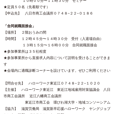
１０時００分〜１１時３０分 セミナー
★定員５０名（先着順です）
【申込先】 八日市商工会議所０７４８−２２−０１８６
「合同就職面接会」
【場所】 ２階おうみの間
【時間】 １２時４５分〜１４時３０分 受付（入退場自由）
１３時１５分〜１６時００分 合同就職面接会
★参加事業所は３５社程度
★参加事業所から直接求人内容について説明を受けることができま
す
★会場内に適職診断コーナーを設けています。ぜひご利用ください
【問合せ先】 ハローワーク東近江０７４８−２２−１０２０
【主催】 ハローワーク東近江 東近江地域雇用対策協議会 八日
市商工会議所 近江八幡商工会議所
東近江市商工会 環びわ湖大学・地域コンソーシアム
【協力】 滋賀労働局 滋賀新卒応援ハローワーク ヤングジョブ