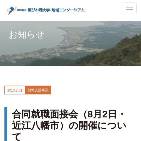
ナ
ビ
ゲ
ー
お知らせ
シ
ョ
ン
の
切
替
就職支援事業
2013.
7.31
合同就職面接会（8月2日・
近江八幡市）の開催につい
て