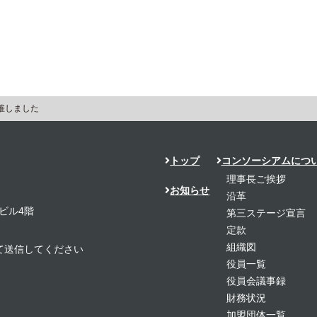
催しました
トップ
コンソーシアムにつ
理事長ご挨拶
お知らせ
沿革
ビル4階
第三ステージ宣言
定款
組織図
置き換えて送信してください
役員一覧
役員会議事録
財務状況
加盟団体一覧