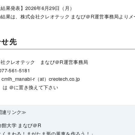
結果発表】2026年6月29日（月）
の結果は、株式会社クレオテック まなび＠R運営事務局よりメ
合せ先
会社クレオテック まなび＠R運営事務局
077-561-5181
 cmlh_manabi-r（at）creotech.co.jp
t）は ＠に置き換えて下さい
関連リンク≫
命館大学 まなび＠R
よくまわる！まがたま形の風車を作ろう！」