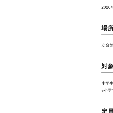
202
場
立命
対
小学
※小学
定