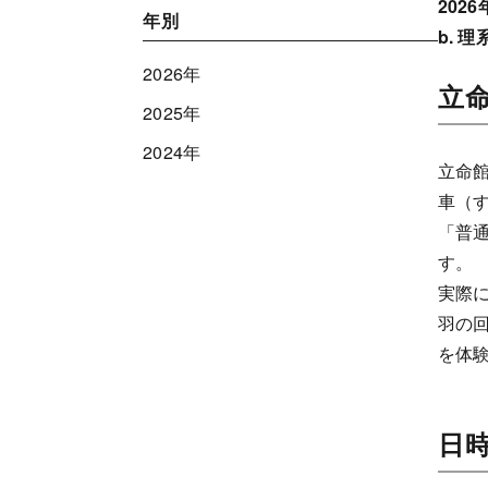
202
年別
b. 
2026年
立
2025年
2024年
立命
車（
「普
す。
実際
羽の
を体
日