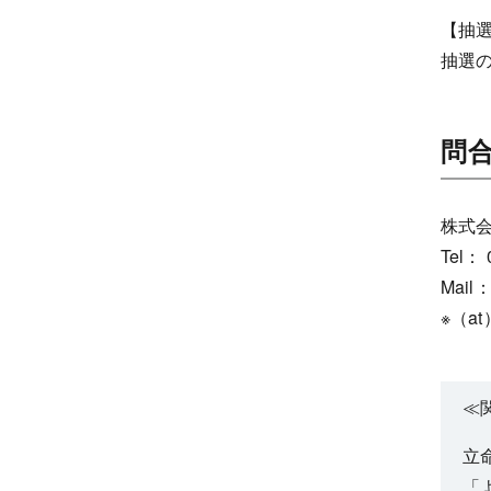
【抽選
抽選
問
株式
Tel： 
Mail：
※（a
≪
立
「