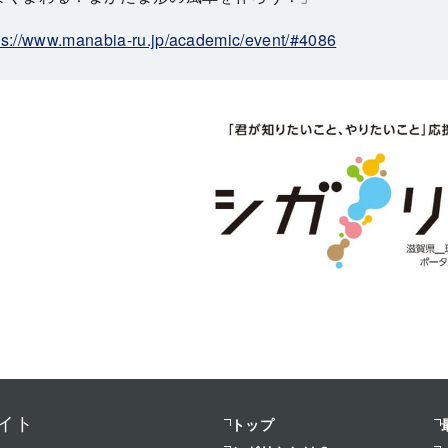
ps://www.manabia-ru.jp/academic/event/#4086
イト
トップ