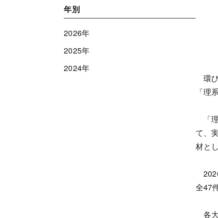
年別
2026年
2025年
2024年
環び
「理
「理
て、
材と
20
全4
各大