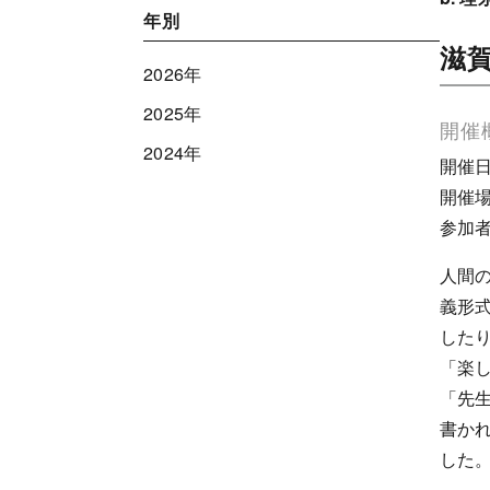
年別
滋
2026年
2025年
開催
2024年
開催日
開催
参加者
人間
義形
した
「楽
「先
書か
した