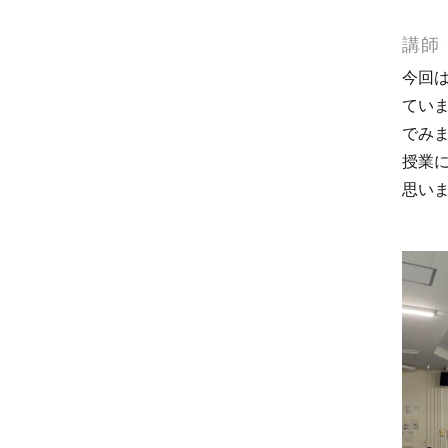
講師
今回
てい
でみ
授業
思い